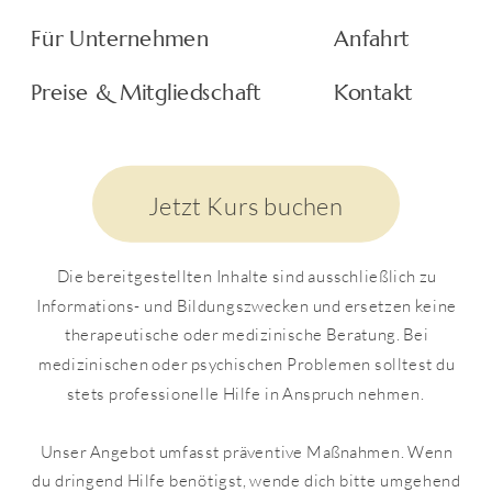
Für Unternehmen
Anfahrt
Links auf fremde Webseiten: Die Inhalte
fremder Webseiten, auf die wir direkt oder
Preise & Mitgliedschaft
Kontakt
indirekt verweisen, liegen außerhalb unseres
Verantwortungsbereiches und wir machen sie
uns nicht zu Eigen. Für alle Inhalte und
Nachteile, die aus der Nutzung der in den
Jetzt Kurs buchen
verlinkten Webseiten aufrufbaren
Informationen entstehen, übernehmen wir keine
Verantwortung.
Die bereitgestellten Inhalte sind ausschließlich zu
Informations- und Bildungszwecken und ersetzen keine
Urheberrechte und Markenrechte: Alle auf
therapeutische oder medizinische Beratung. Bei
dieser Website dargestellten Inhalte, wie Texte,
medizinischen oder psychischen Problemen solltest du
Fotografien, Grafiken, Marken und
stets professionelle Hilfe in Anspruch nehmen.
Warenzeichen sind durch die jeweiligen
Schutzrechte (Urheberrechte, Markenrechte)
Unser Angebot umfasst präventive Maßnahmen. Wenn
geschützt. Die Verwendung, Vervielfältigung
du dringend Hilfe benötigst, wende dich bitte umgehend